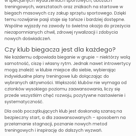
w specjalnych wydarzeniach sportowych, obozach
treningowych, warsztatach oraz zniżkach na startowe w
biegach masowych czy zakup sprzętu sportowego. Dzięki
temu rozwijanie pasji staje się tańsze i bardziej dostępne.
Wspólne wyjazdy na zawody to świetna okazja do przeżycia
niezapomnianych chwil, zdrowej rywalizacji i zdobycia
nowych doświadczeń.
Czy klub biegacza jest dla każdego?
Nie każdemu odpowiada bieganie w grupie – niektórzy wolą
samotność, ciszę i własny rytm. Jednak nawet introwertycy
mogą znaleźć w klubie miejsce dla siebie, wybierając
indywidualne plany treningowe lub dołączając do
wybranych aktywności. Większość klubów nie wymaga od
członków wysokiego poziomu zaawansowania, liczy się
przede wszystkim chęć rozwoju, pozytywne nastawienie i
systematyczność.
Dla osób początkujących klub jest doskonałą szansą na
bezpieczny start, a dla zaawansowanych – sposobem na
przełamanie stagnacji, poznanie nowych metod
treningowych i inspirację do dalszych wyzwań.