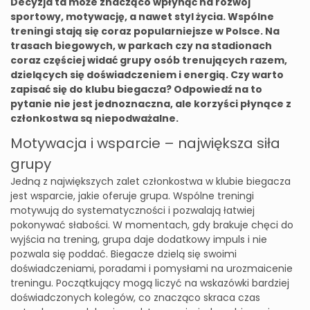
Decyzja ta może znacząco wpłynąć na rozwój
sportowy, motywację, a nawet styl życia. Wspólne
treningi stają się coraz popularniejsze w Polsce. Na
trasach biegowych, w parkach czy na stadionach
coraz częściej widać grupy osób trenujących razem,
dzielących się doświadczeniem i energią. Czy warto
zapisać się do klubu biegacza? Odpowiedź na to
pytanie nie jest jednoznaczna, ale korzyści płynące z
członkostwa są niepodważalne.
Motywacja i wsparcie – największa siła
grupy
Jedną z największych zalet członkostwa w klubie biegacza
jest wsparcie, jakie oferuje grupa. Wspólne treningi
motywują do systematyczności i pozwalają łatwiej
pokonywać słabości. W momentach, gdy brakuje chęci do
wyjścia na trening, grupa daje dodatkowy impuls i nie
pozwala się poddać. Biegacze dzielą się swoimi
doświadczeniami, poradami i pomysłami na urozmaicenie
treningu. Początkujący mogą liczyć na wskazówki bardziej
doświadczonych kolegów, co znacząco skraca czas