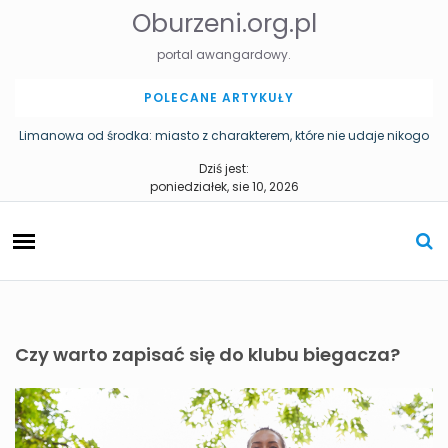
S
Oburzeni.org.pl
k
i
portal awangardowy.
p
t
POLECANE ARTYKUŁY
o
c
Limanowa od środka: miasto z charakterem, które nie udaje nikogo
o
Pomniki w Katowicach – historia miasta zapisana w przestrzeni
Dziś jest:
n
poniedziałek, sie 10, 2026
t
e
n
t
Czy warto zapisać się do klubu biegacza?