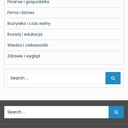
Finanse i gospodarka
Firma i biznes
Rozrywka i czas wolny
Rozwój i edukacja
Wiedza i ciekawostki
Zdrowie i wygląd
S
e
a
r
c
h
S
f
e
o
a
r
r