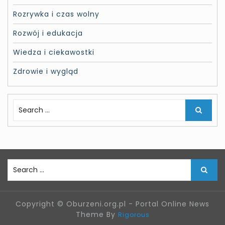
Rozrywka i czas wolny
Rozwój i edukacja
Wiedza i ciekawostki
Zdrowie i wygląd
S
e
a
r
c
h
S
f
e
o
a
r
r
:
Copyright © Oburzeni.org.pl - Portal Online News
c
Theme By
Rigorous
h