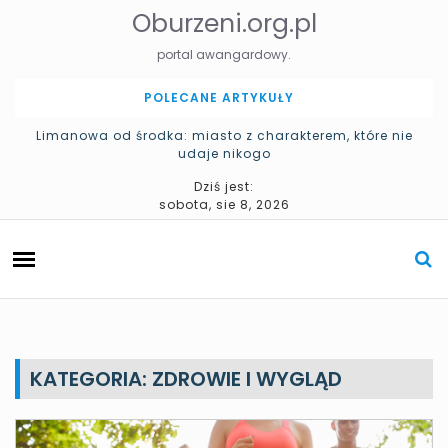
S
Oburzeni.org.pl
k
i
portal awangardowy.
p
t
POLECANE ARTYKUŁY
o
c
Limanowa od środka: miasto z charakterem, które nie
udaje nikogo
o
n
Pomniki w Katowicach – historia miasta zapisana w
Dziś jest:
t
przestrzeni
sobota, sie 8, 2026
e
n
t
KATEGORIA: ZDROWIE I WYGLĄD