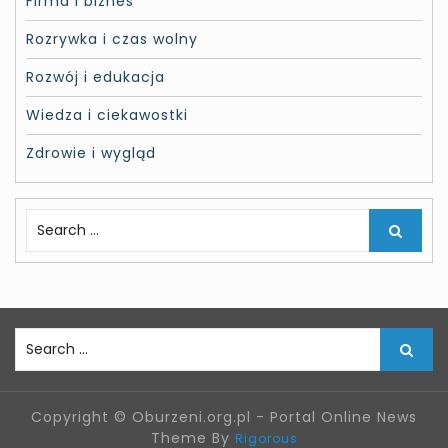
Firma i biznes
Rozrywka i czas wolny
Rozwój i edukacja
Wiedza i ciekawostki
Zdrowie i wygląd
S
e
a
r
c
h
S
f
e
o
a
r
r
:
Copyright © Oburzeni.org.pl - Portal Online News
c
Theme By
Rigorous
h