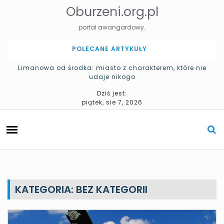
S
Oburzeni.org.pl
k
i
portal awangardowy.
p
t
POLECANE ARTYKUŁY
o
c
Limanowa od środka: miasto z charakterem, które nie
udaje nikogo
o
n
Pomniki w Katowicach – historia miasta zapisana w
Dziś jest:
t
przestrzeni
piątek, sie 7, 2026
e
n
t
KATEGORIA: BEZ KATEGORII