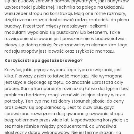
się do budowy zarówno domów prywatnych, jak i budynków
użyteczności publicznej. Technika ta polega na układaniu
wielu żeber stropu na konstrukcji. Mają one różne rozmiary,
dzięki czemu można dostosować rodzaj materiału do planu
budowy. Przestrzeń między metalowymi belkami i
modułami wypalania się pustakami lub betonem. Takie
rozwiązanie stosowane jest powszechnie w budownictwie i
cieszy się dobrą opinią. Rozpoznawalnym elementem tego
rodzaju stropów jest łatwość oraz szybkość montażu.
Korzyści stropu gęstożebrowego?
Korzyści, jakie płyną z wyboru tego typu rozwiązania, jest
kilka. Pierwszy z nich to łatwość montażu. Nie wymagane
jest użycie ciężkiego sprzętu, co znacznie upraszcza cały
proces. Same komponenty również są łatwo dostępne i bez
problemu będziemy mogli zamówić kolejne stropy w razie
potrzeby. Ten typ ma też dobry stosunek jakości do ceny
oraz cieszy się popularnością. Jest to duży plus, gdyż
sprawdzone rozwiązania dają gwarancję używania stropu
bezproblemowo przez wiele lat. Niepodważalną korzyścią są
też małe różnice między producentami, co umożliwia
elastyczny dobro wykonawców. Nie jesteśmy skazani na