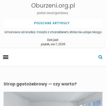
S
Oburzeni.org.pl
k
i
portal awangardowy.
p
t
POLECANE ARTYKUŁY
o
c
Limanowa od środka: miasto z charakterem, które nie udaje nikogo
o
Pomniki w Katowicach – historia miasta zapisana w przestrzeni
Dziś jest:
n
piątek, sie 7, 2026
t
e
n
t
Strop gęstożebrowy — czy warto?