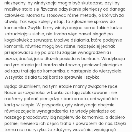
niezbędny, by windykacja mogła być skuteczna, czyli by
możliwe stało się fizyczne odzyskanie pieniędzy od danego
człowieka. Można tu stosować różne metody, o których za
chwilę. Tak więc kolejny etap, to zgłoszenie sprawy do
komornika. Zwykle firmy windykacyjne same takich ludzie
zatrudniają u siebie, nie trzeba więc nawet sięgać po
kogokolwiek z zewnątrz. Możliwe działania, które podejmie
komornik, również mogą być różne. Najczęściej jednak
przeprowadza się po prostu zajęcie wynagrodzenia i
oszczędności, jakie dłużnik posiada w bankach. Windykacja
na tym etapie jest bardzo skuteczna, ponieważ pieniądze
od razu trafiają do komornika, a następnie do wierzyciela.
Wszystko działa tutaj bardzo sprawnie i szybko.
Będąc dłużnikiem, na tym etapie mamy związane ręce.
Nasze oszczędności w banku zostają zablokowane i nie
możemy pobrać pieniędzy z bankomatu, ani wydać ich
kartą w sklepie. W przypadku, gdy windykacja obejmie
również zajęcie wynagrodzenia, to wtedy pieniądze od
naszego pracodawcy idą najpierw do komornika, a dopiero
później niewielka ich część trafia z powrotem do nas. Dzięki
temu nie ma ryzyka, że zdążymy wcześniej wyciągnąć