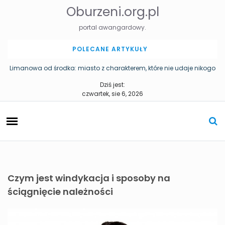
S
Oburzeni.org.pl
k
i
portal awangardowy.
p
t
POLECANE ARTYKUŁY
o
c
Limanowa od środka: miasto z charakterem, które nie udaje nikogo
o
Pomniki w Katowicach – historia miasta zapisana w przestrzeni
Dziś jest:
n
czwartek, sie 6, 2026
t
e
n
t
Czym jest windykacja i sposoby na
ściągnięcie należności